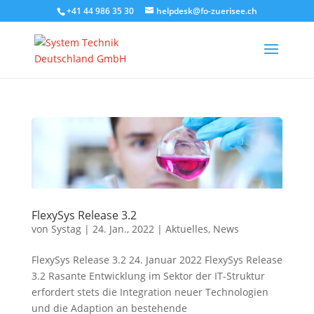
+41 44 986 35 30
helpdesk@fo-zuerisee.ch
FlexySys Release 3.2
von
Systag
|
24. Jan., 2022
|
Aktuelles
,
News
FlexySys Release 3.2 24. Januar 2022 FlexySys Release
3.2 Rasante Entwicklung im Sektor der IT-Struktur
erfordert stets die Integration neuer Technologien
und die Adaption an bestehende