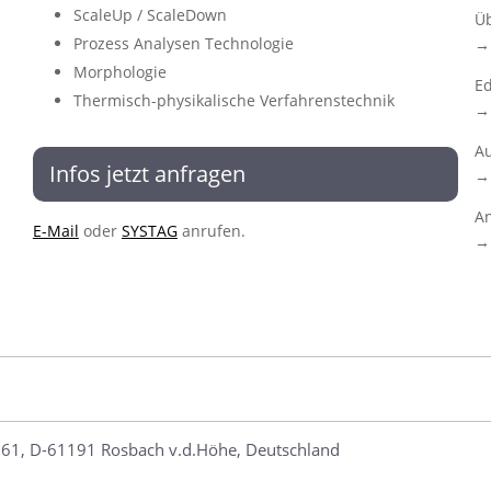
ScaleUp / ScaleDown
Üb
Prozess Analysen Technologie
→ 
Morphologie
Ed
Thermisch-physikalische Verfahrenstechnik
→ 
Au
Infos jetzt anfragen
→ 
An
E-Mail
oder
SYSTAG
anrufen.
→ 
61, D-61191 Rosbach v.d.Höhe, Deutschland