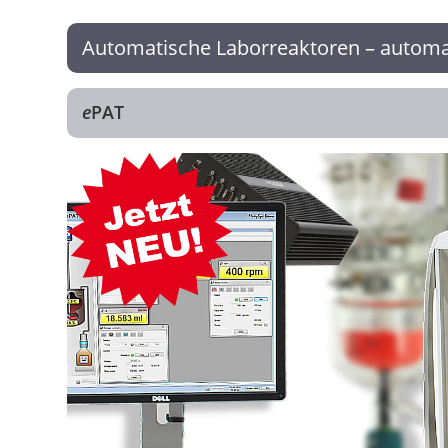
Automatische Laborreaktoren – automa
e
PAT