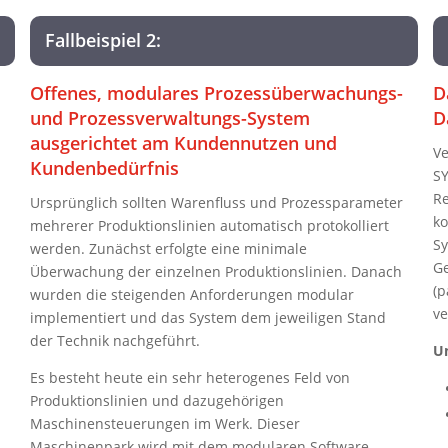
Fallbeispiel 2:
Offenes, modulares Prozessüberwachungs-
D
und Prozessverwaltungs-System
D
ausgerichtet am Kundennutzen und
Ve
Kundenbedürfnis
SY
Re
Ursprünglich sollten Warenfluss und Prozessparameter
ko
mehrerer Produktionslinien automatisch protokolliert
Sy
werden. Zunächst erfolgte eine minimale
Ge
Überwachung der einzelnen Produktionslinien. Danach
(p
wurden die steigenden Anforderungen modular
ve
implementiert und das System dem jeweiligen Stand
der Technik nachgeführt.
Un
Es besteht heute ein sehr heterogenes Feld von
Produktionslinien und dazugehörigen
Maschinensteuerungen im Werk. Dieser
Maschinenpark wird mit dem modularen Software-